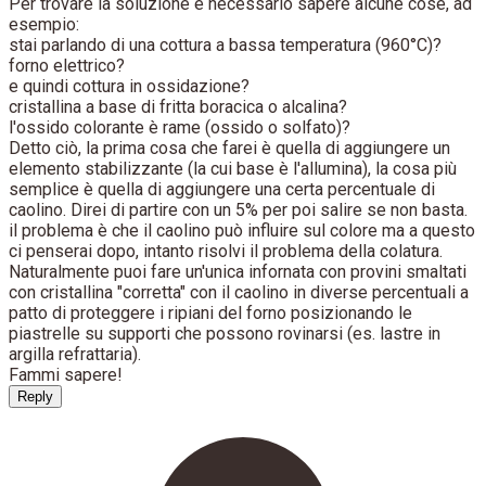
Per trovare la soluzione è necessario sapere alcune cose, ad
esempio:
stai parlando di una cottura a bassa temperatura (960°C)?
forno elettrico?
e quindi cottura in ossidazione?
cristallina a base di fritta boracica o alcalina?
l'ossido colorante è rame (ossido o solfato)?
Detto ciò, la prima cosa che farei è quella di aggiungere un
elemento stabilizzante (la cui base è l'allumina), la cosa più
semplice è quella di aggiungere una certa percentuale di
caolino. Direi di partire con un 5% per poi salire se non basta.
il problema è che il caolino può influire sul colore ma a questo
ci penserai dopo, intanto risolvi il problema della colatura.
Naturalmente puoi fare un'unica infornata con provini smaltati
con cristallina "corretta" con il caolino in diverse percentuali a
patto di proteggere i ripiani del forno posizionando le
piastrelle su supporti che possono rovinarsi (es. lastre in
argilla refrattaria).
Fammi sapere!
Reply