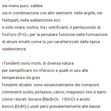
sia meno puro: sabbie
sia in combinazione con altri elementi: nelle argille, nei
feldspati, nella wallastonite ecc.
è utile citare, inoltre, tra i vetrificanti, il pentaossido di
fosforo (P
O
per la peculiare funzione nella formazione
)
2
5
di alcuni smalti come lo jun caratterizzati dalla tipica
opalescenza;
i fondenti sono molti, di diversa natura
per semplificare mi riferisco a quelli in uso alle
temperature da gres
fondenti alcalini: sono essenzialmente dei composti
contenenti sodio, potassio, calcio, magnesio litio e bario
come i borati: borace
(
Na
B
O
· 10H
O) e acido
2
4
8
2
borico
(
H
BO
) usati però prevalentemente alle basse
3
3