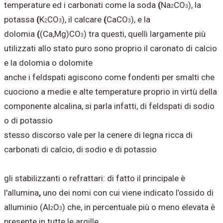
temperature ed i carbonati come la soda
(
Na
CO
), la
2
3
potassa
(
K
CO
), il calcare
(
CaCO
), e la
2
3
3
dolomia
(
(Ca,Mg)CO
) tra questi, quelli largamente più
3
utilizzati allo stato puro sono proprio il caronato di calcio
e la dolomia o dolomite
anche i feldspati agiscono come fondenti per smalti che
cuociono a medie e alte temperature proprio in virtù della
componente alcalina, si parla infatti, di feldspati di sodio
o di potassio
stesso discorso vale per la cenere di legna ricca di
carbonati di calcio, di sodio e di potassio
gli stabilizzanti o refrattari: di fatto il principale è
l'allumina
,
uno dei nomi con cui viene indicato l’ossido di
alluminio (Al
O
) che, in percentuale più o meno elevata è
2
3
presente in tutte le argille