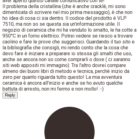
aver aperto questo canale comunicativo con te!
Il problema della cristallina (che è anche cracklè, mi sono
dimenticata di scrivere nel mio prima messaggio), è che non
ho idea di cosa ci sia dentro. Il codice del prodotto è VLP
7510, ma non so se questa sia un'informazione utile. Il
negozio di ceramica che mi ha venduto lo smalto, le ha cotte a
950°C in un forno elettrico. Potrei vedere se riesco a trovare
caolino e fare le prove che suggerisci. Guardando il tuo sito e
la bibliografia che consigli, mi rendo conto che la cosa che
devo fare è iniziare a preparare io stessa gli smalti che uso,
anche se ancora non so come comprarli o dove ( ci saranno
siti web appositi mi immagino). Tra l'altro dovrei compare
almeno dei buoni libri di metodo e tecnica, perchè inizio da
zero per quanto riguarda tutto questo! La mia avventura
ceramica è ancora all'inizio e anche se ho avuto qualche
battuta di arresto, non mi fermo e non mollo! :-)
Reply