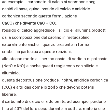
ad esempio il carbonato di calcio si scompone negli
ossidi di base, quindi ossido di calcio e anidride
carbonica secondo questa formulazione
CaCO
che diventa CaO + CO
3
2
l'ossido di calcio aggredisce il silicio e l'allumina prodotti
dalla scomposizione del caolino in metacaolino;
naturalmente anche il quarzo presente in forma
cristallina partecipa a queste reazioni;
allo stesso modo si liberano ossidi di sodio o di potassio
(Na
O e K
O) e anche questi reagiscono con silicio e
2
2
alluminio;
questa decostruzione produce, inoltre, anidride carbonica
(CO
) e altri gas come lo zolfo che devono potersi
2
liberare,
il carbonato di calcio e la dolomite, ad esempio, perdono
fino al 40% del loro peso durante la cottura, materia che