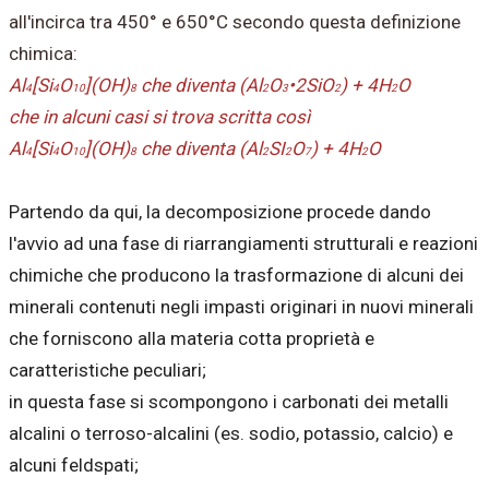
all'incirca tra 450° e 650°C secondo questa definizione
chimica:
Al
[Si
O
](OH)
che diventa (Al
O
•2SiO
) + 4H
O
4
4
10
8
2
3
2
2
che in alcuni casi si trova scritta così
Al
[Si
O
](OH)
che diventa (Al
SI
O
) + 4H
O
4
4
10
8
2
2
7
2
Partendo da qui, la decomposizione procede dando
l'avvio ad una fase di riarrangiamenti strutturali e reazioni
chimiche che producono la trasformazione di alcuni dei
minerali contenuti negli impasti originari in nuovi minerali
che forniscono alla materia cotta proprietà e
caratteristiche peculiari;
in questa fase si scompongono i carbonati dei metalli
alcalini o terroso-alcalini (es. sodio, potassio, calcio) e
alcuni feldspati;