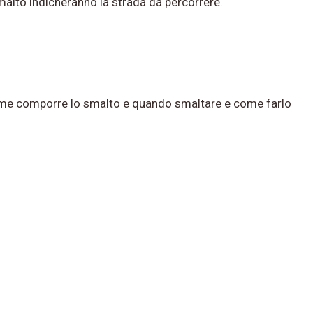
smalto indicheranno la strada da percorrere.
 come comporre lo smalto e quando smaltare e come farlo