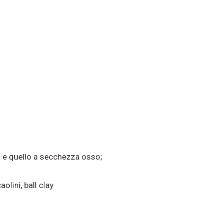
io e quello a secchezza osso;
olini, ball clay