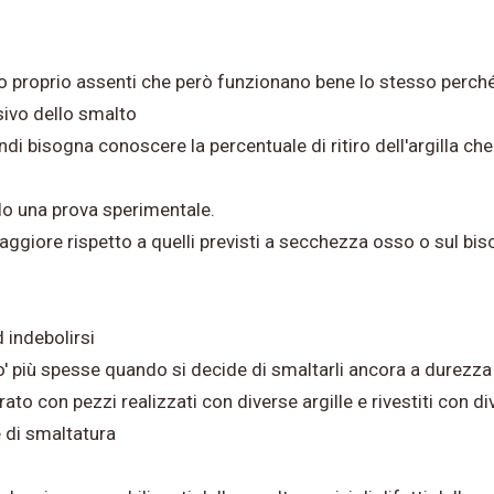
o proprio assenti che però funzionano bene lo stesso perch
sivo dello smalto
uindi bisogna conoscere la percentuale di ritiro dell'argilla
olo una prova sperimentale.
giore rispetto a quelli previsti a secchezza osso o sul bi
 indebolirsi
po' più spesse quando si decide di smaltarli ancora a durezza
o con pezzi realizzati con diverse argille e rivestiti con di
e di smaltatura