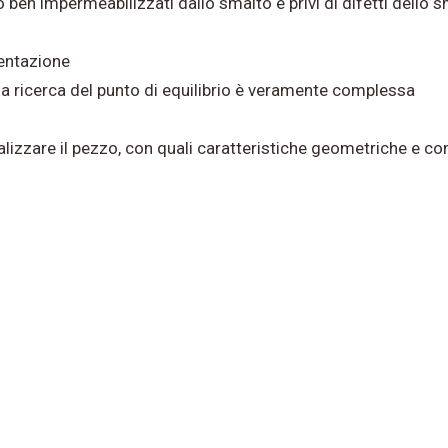
 ben impermeabilizzati dallo smalto e privi di difetti dello 
entazione
 la ricerca del punto di equilibrio è veramente complessa
realizzare il pezzo, con quali caratteristiche geometriche e