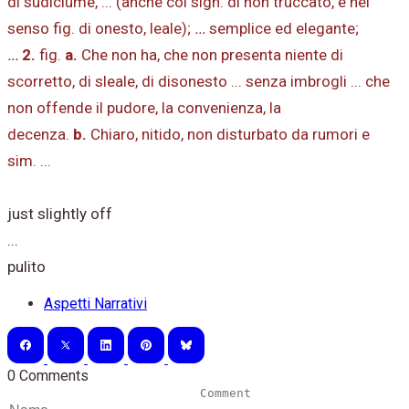
di sudiciume, ... (anche col sign. di non truccato, e nel
senso fig. di onesto, leale);
...
semplice ed elegante;
...
2.
fig.
a.
Che non ha, che non presenta niente di
scorretto, di sleale, di disonesto ... senza imbrogli ... che
non offende il pudore, la convenienza, la
decenza.
b.
Chiaro, nitido, non disturbato da rumori e
sim. ...
just slightly off
​...
pulito
Aspetti Narrativi
0 Comments