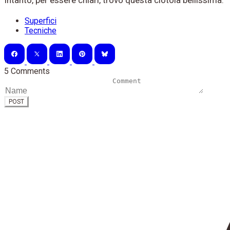
Intanto, per essere chiari, trovo questa ciotola bellissima.
Superfici
Tecniche
5 Comments
POST