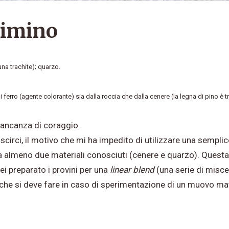
Cimino
na trachite); quarzo.
i ferro (agente colorante) sia dalla roccia che dalla cenere (la legna di pino è
mancanza di coraggio.
scirci, il motivo che mi ha impedito di utilizzare una sempl
 tra almeno due materiali conosciuti (cenere e quarzo). Quest
ei preparato i provini per una
linear blend
(una serie di miscel
che si deve fare in caso di sperimentazione di un muovo mat